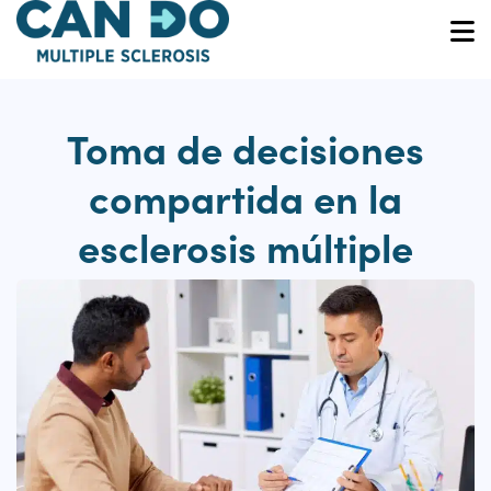
Skip
to
O
main
content
Toma de decisiones
compartida en la
esclerosis múltiple